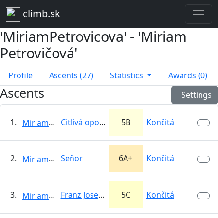
climb.sk
'MiriamPetrovicova' - 'Miriam
Petrovičová'
Profile
Ascents (27)
Statistics
Awards (0)
Ascents
Settings
1.
Citlivá oponentúra
5B
Končitá
MiriamPetrovicova
2.
Seňor
6A+
Končitá
MiriamPetrovicova
3.
Franz Joseph Jarná cibuľka
5C
Končitá
MiriamPetrovicova