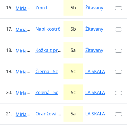
16.
Zmrd
5b
Žitavany
MiriamPetrovicova
17.
Nabi kostrč
5b
Žitavany
MiriamPetrovicova
18.
Kožka z prsta
5a
Žitavany
MiriamPetrovicova
19.
Čierna - 5c
5c
LA SKALA
MiriamPetrovicova
20.
Zelená - 5c
5c
LA SKALA
MiriamPetrovicova
21.
Oranžová - 5a
5a
LA SKALA
MiriamPetrovicova