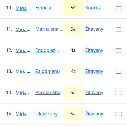
10.
Emócia
5C
Končitá
MiriamPetrovicova
11.
Márna snaha
5a
Žitavany
MiriamPetrovicova
12.
Endoplazmatické retikulum
4a
Žitavany
MiriamPetrovicova
13.
Za odmenu
4c
Žitavany
MiriamPetrovicova
14.
Perokresba
5a
Žitavany
MiriamPetrovicova
15.
Ukáž zuby
5a
Žitavany
MiriamPetrovicova