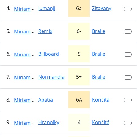
4.
Jumanji
6a
Žitavany
MiriamPetrovicova
5.
Remix
6-
Bralie
MiriamPetrovicova
6.
Billboard
5
Bralie
MiriamPetrovicova
7.
Normandia
5+
Bralie
MiriamPetrovicova
8.
Apatia
6A
Končitá
MiriamPetrovicova
9.
Hranolky
4
Končitá
MiriamPetrovicova