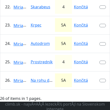
22.
Skarabeus
4
Končitá
MiriamPetrovicova
23.
Krpec
5A
Končitá
MiriamPetrovicova
24.
Autodrom
5A
Končitá
MiriamPetrovicova
25.
Prostredník
4
Končitá
MiriamPetrovicova
26.
Na rohu dvanástej
5A
Končitá
MiriamPetrovicova
26 of items in 1 pages.
climb.sk - najvÃ¤ÄÅ¡Ã­ lezeckÃ½ portÃ¡l na Slovenskom
internete