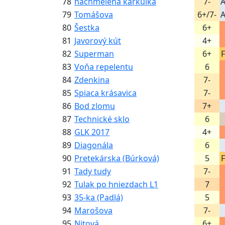
78
nachmelená karkulka
7-
A
79
Tomášova
6+/7-
A
80
Šestka
6+
81
Javorový kút
4+
82
Superman
6+
F
83
Voňa repelentu
6
84
Zdenkina
7-
85
Spiaca krásavica
7-
86
Bod zlomu
7+
87
Technické sklo
6
88
GLK 2017
4+
89
Diagonála
6
90
Pretekárska (Búrková)
5
F
91
Tady tudy
7-
92
Tulak po hniezdach L1
7
93
35-ka (Padlá)
5
94
Marošova
7-
95
Nitová
6+