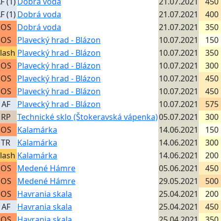
F (1)
Dobrá voda
21.07.2021
450
F (1)
Dobrá voda
21.07.2021
400
OS
Dobrá voda
21.07.2021
350
OS
Plavecký hrad - Blázon
10.07.2021
150
lash
Plavecký hrad - Blázon
10.07.2021
350
OS
Plavecký hrad - Blázon
10.07.2021
300
OS
Plavecký hrad - Blázon
10.07.2021
450
OS
Plavecký hrad - Blázon
10.07.2021
450
AF
Plavecký hrad - Blázon
10.07.2021
575
RP
Technické sklo (Štokeravská vápenka)
05.07.2021
300
OS
Kalamárka
14.06.2021
150
TR
Kalamárka
14.06.2021
300
lash
Kalamárka
14.06.2021
200
OS
Medené Hámre
05.06.2021
450
OS
Medené Hámre
29.05.2021
500
OS
Havrania skala
25.04.2021
200
AF
Havrania skala
25.04.2021
450
OS
Havrania skala
25.04.2021
350