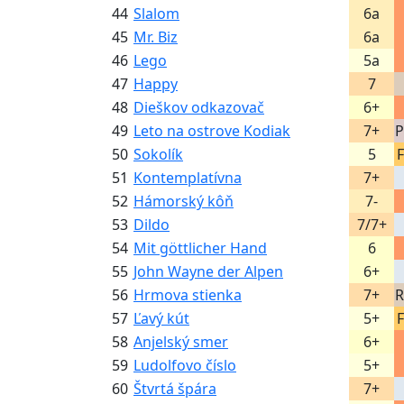
44
Slalom
6a
45
Mr. Biz
6a
46
Lego
5a
47
Happy
7
48
Dieškov odkazovač
6+
49
Leto na ostrove Kodiak
7+
P
50
Sokolík
5
F
51
Kontemplatívna
7+
52
Hámorský kôň
7-
53
Dildo
7/7+
54
Mit göttlicher Hand
6
55
John Wayne der Alpen
6+
56
Hrmova stienka
7+
R
57
Ľavý kút
5+
F
58
Anjelský smer
6+
59
Ludolfovo číslo
5+
60
Štvrtá špára
7+