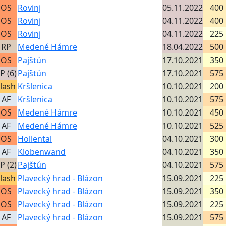
OS
Rovinj
05.11.2022
400
OS
Rovinj
04.11.2022
400
OS
Rovinj
04.11.2022
225
RP
Medené Hámre
18.04.2022
500
OS
Pajštún
17.10.2021
350
P (6)
Pajštún
17.10.2021
575
lash
Kršlenica
10.10.2021
200
AF
Kršlenica
10.10.2021
575
OS
Medené Hámre
10.10.2021
450
AF
Medené Hámre
10.10.2021
525
OS
Hollental
04.10.2021
300
AF
Klobenwand
04.10.2021
350
P (2)
Pajštún
04.10.2021
575
lash
Plavecký hrad - Blázon
15.09.2021
225
OS
Plavecký hrad - Blázon
15.09.2021
350
OS
Plavecký hrad - Blázon
15.09.2021
225
AF
Plavecký hrad - Blázon
15.09.2021
575