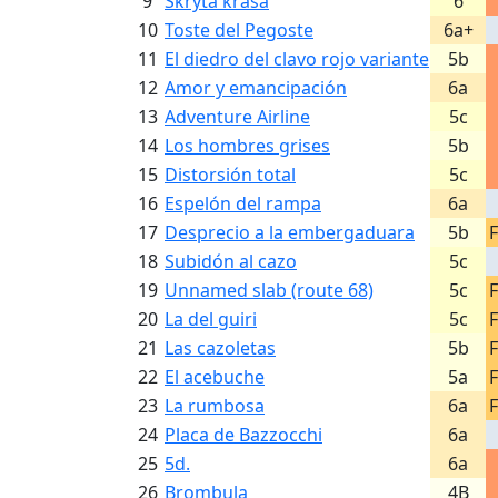
9
Skrytá krása
6
10
Toste del Pegoste
6a+
11
El diedro del clavo rojo variante
5b
12
Amor y emancipación
6a
13
Adventure Airline
5c
14
Los hombres grises
5b
15
Distorsión total
5c
16
Espelón del rampa
6a
17
Desprecio a la embergaduara
5b
F
18
Subidón al cazo
5c
19
Unnamed slab (route 68)
5c
F
20
La del guiri
5c
F
21
Las cazoletas
5b
F
22
El acebuche
5a
F
23
La rumbosa
6a
F
24
Placa de Bazzocchi
6a
25
5d.
6a
26
Brombula
4B