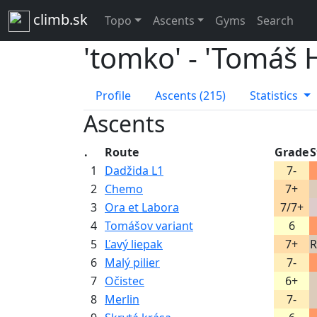
climb.sk
Topo
Ascents
Gyms
Search
'tomko' - 'Tomáš H
Profile
Ascents (215)
Statistics
Ascents
.
Route
Grade
S
1
Dadžida L1
7-
2
Chemo
7+
3
Ora et Labora
7/7+
4
Tomášov variant
6
5
Ľavý liepak
7+
R
6
Malý pilier
7-
7
Očistec
6+
8
Merlin
7-