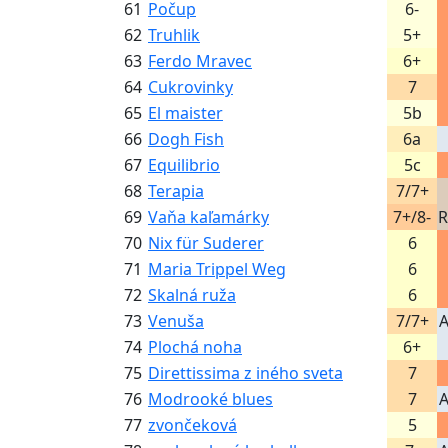
61
Počup
6-
62
Truhlik
5+
63
Ferdo Mravec
6+
64
Cukrovinky
7
65
El maister
5b
66
Dogh Fish
6a
67
Equilibrio
5c
68
Terapia
7/7+
69
Vaňa kaľamárky
7+/8-
R
70
Nix für Suderer
6
71
Maria Trippel Weg
6
72
Skalná ruža
6
73
Venuša
7/7+
A
74
Plochá noha
6+
75
Direttissima z iného sveta
7
76
Modrooké blues
7
A
77
zvončeková
5