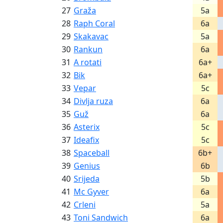
27
Graža
5a
28
Raph Coral
6a
29
Skakavac
5a
30
Rankun
6a
31
A rotati
6a+
32
Bik
6a+
33
Vepar
5c
34
Divlja ruza
6a
35
Guž
6a
36
Asterix
5c
37
Ideafix
5c
38
Spaceball
6b+
39
Genius
6b
40
Srijeda
5b
41
Mc Gyver
6a
42
Crleni
5a
43
Toni Sandwich
6a