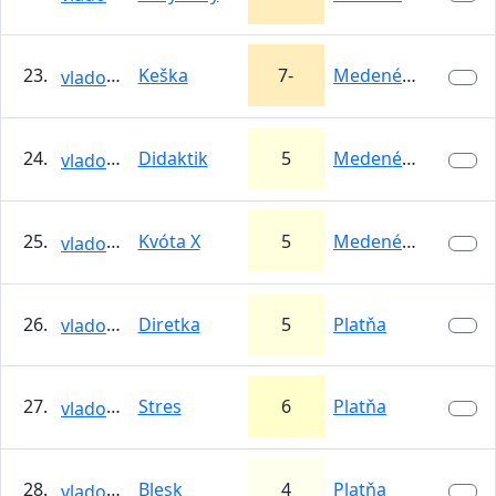
23.
Keška
7-
Medené Hámre
vlado83
24.
Didaktik
5
Medené Hámre
vlado83
25.
Kvóta X
5
Medené Hámre
vlado83
26.
Diretka
5
Platňa
vlado83
27.
Stres
6
Platňa
vlado83
28.
Blesk
4
Platňa
vlado83