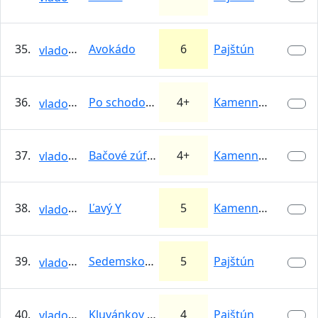
35.
Avokádo
6
Pajštún
vlado83
36.
Po schodoch
4+
Kamenné vráta
vlado83
37.
Bačové zúfalstvo
4+
Kamenné vráta
vlado83
38.
Ľavý Y
5
Kamenné vráta
vlado83
39.
Sedemskobovka
5
Pajštún
vlado83
40.
Kluvánkov komín
4
Pajštún
vlado83