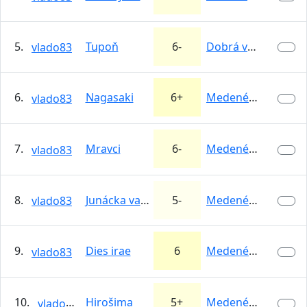
5.
Tupoň
6-
Dobrá voda
vlado83
6.
Nagasaki
6+
Medené Hámre
vlado83
7.
Mravci
6-
Medené Hámre
vlado83
8.
Junácka vandrovka
5-
Medené Hámre
vlado83
9.
Dies irae
6
Medené Hámre
vlado83
10.
Hirošima
5+
Medené Hámre
vlado83