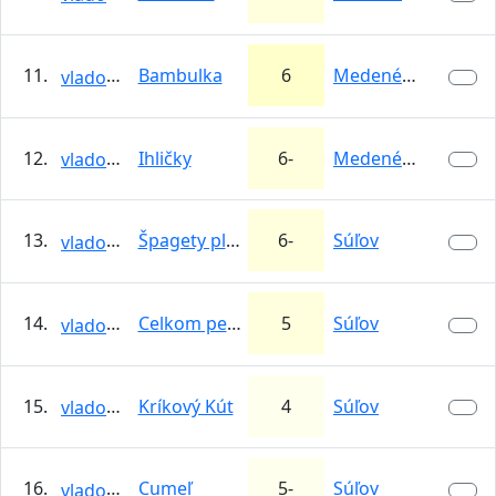
11.
Bambulka
6
Medené Hámre
vlado83
12.
Ihličky
6-
Medené Hámre
vlado83
13.
Špagety plus
6-
Súľov
vlado83
14.
Celkom pekná
5
Súľov
vlado83
15.
Kríkový Kút
4
Súľov
vlado83
16.
Cumeľ
5-
Súľov
vlado83