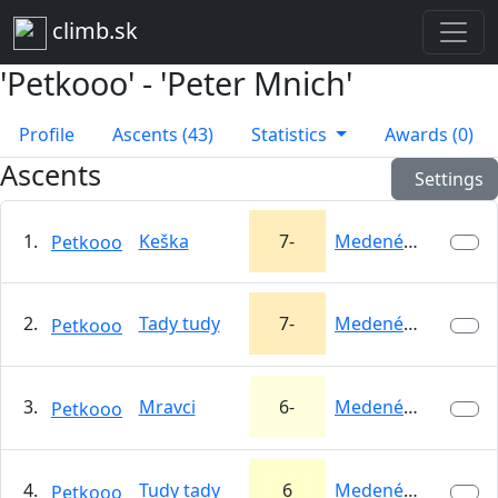
climb.sk
'Petkooo' - 'Peter Mnich'
Profile
Ascents (43)
Statistics
Awards (0)
Ascents
Settings
1.
Keška
7-
Medené Hámre
Petkooo
2.
Tady tudy
7-
Medené Hámre
Petkooo
3.
Mravci
6-
Medené Hámre
Petkooo
4.
Tudy tady
6
Medené Hámre
Petkooo