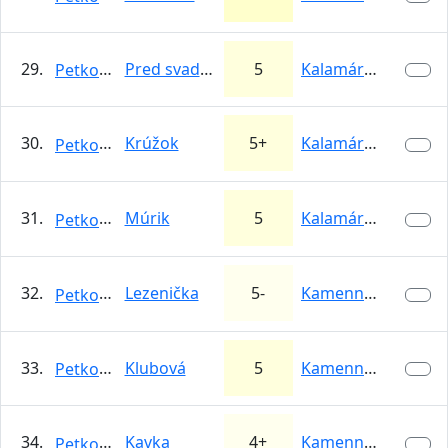
29.
Pred svadbou
5
Kalamárka
Petkooo
30.
Krúžok
5+
Kalamárka
Petkooo
31.
Múrik
5
Kalamárka
Petkooo
32.
Lezenička
5-
Kamenné srdce
Petkooo
33.
Klubová
5
Kamenné srdce
Petkooo
34.
Kavka
4+
Kamenné srdce
Petkooo