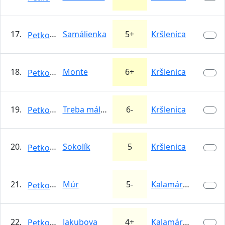
17.
Samálienka
5+
Kršlenica
Petkooo
18.
Monte
6+
Kršlenica
Petkooo
19.
Treba málo hnogať
6-
Kršlenica
Petkooo
20.
Sokolík
5
Kršlenica
Petkooo
21.
Múr
5-
Kalamárka
Petkooo
22.
Jakubova
4+
Kalamárka
Petkooo