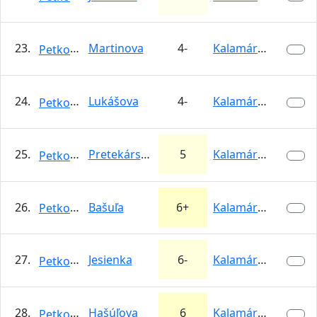
23.
Martinova
4-
Kalamárka
Petkooo
24.
Lukášova
4-
Kalamárka
Petkooo
25.
Pretekárska (Búrková)
5
Kalamárka
Petkooo
26.
Bašuľa
6+
Kalamárka
Petkooo
27.
Jesienka
6-
Kalamárka
Petkooo
28.
Hašúľova
6
Kalamárka
Petkooo