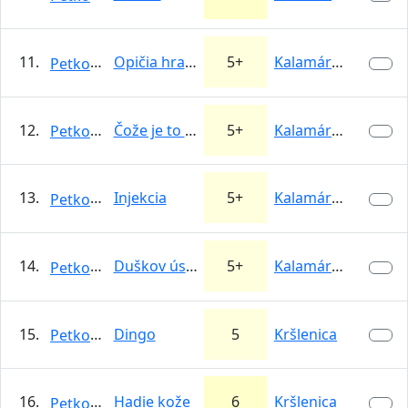
11.
Opičia hrana
5+
Kalamárka
Petkooo
12.
Čože je to päťdesiatka
5+
Kalamárka
Petkooo
13.
Injekcia
5+
Kalamárka
Petkooo
14.
Duškov úsmev
5+
Kalamárka
Petkooo
15.
Dingo
5
Kršlenica
Petkooo
16.
Hadie kože
6
Kršlenica
Petkooo