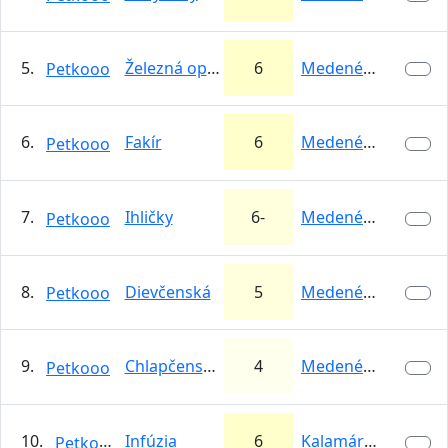
5.
Železná opona
6
Medené Hámre
Petkooo
6.
Fakír
6
Medené Hámre
Petkooo
7.
Ihličky
6-
Medené Hámre
Petkooo
8.
Dievčenská
5
Medené Hámre
Petkooo
9.
Chlapčenská
4
Medené Hámre
Petkooo
10.
Infúzia
6
Kalamárka
Petkooo