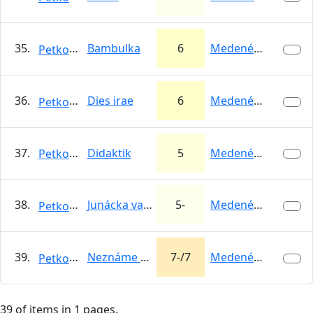
35.
Bambulka
6
Medené Hámre
Petkooo
36.
Dies irae
6
Medené Hámre
Petkooo
37.
Didaktik
5
Medené Hámre
Petkooo
38.
Junácka vandrovka
5-
Medené Hámre
Petkooo
39.
Neznáme kvarteto
7-/7
Medené Hámre
Petkooo
39 of items in 1 pages.