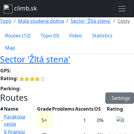
climb.sk
Topo
Malá studená dolina
Sector 'Žltá stena'
Cesty
Routes (12)
Topo (0)
Video
Statistics
Map
Sector 'Žltá stena'
GPS:
Rating:
Parking:
Routes
Settings
#
Name
Grade
Problems
Ascents
OS
Rating
Parákova
-
5+
1
0%
cesta
V hranou