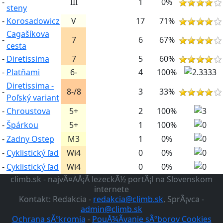
-
III
1
0%
steny
-
Korosadowicz
V
17
71%
Cagašíkova
-
7
6
67%
cesta
-
Diretissima
7
5
60%
-
Platňami
6-
4
100%
Diretissima -
-
8-/8
3
33%
Poľský variant
-
Chroustova
5+
2
100%
-
Špárkou
5+
1
100%
-
Zadny Ostep
M3
1
0%
-
Cyklistický ľad
Wi4
0
0%
-
Cyklistický ľad
Wi4
0
0%
climb.sk - najvÃ¤ÄÅ¡Ã­ lezeckÃ½ portÃ¡l na Slovenskom
internete
Kontakt: Redakcia -
redakcia@climb.sk
, SprÃ¡vca -
admin@climb.sk
Ochrana sÃºkromia
-
PouÅ¾Ã­vanie sÃºborov Cookies