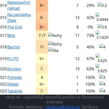
Nebezpečný
014
8+
7
29%
náklad
Na pamiatku
015
8-
12
42%
Zlate
016
The End
8+
8
0%
017
Blok
7-/7
11
73%
018
Bachor
7+
5
40%
019
FU-FO
6+
12
67%
020
Koridor
7-
19
63%
021
Pohoda
6
1
100%
022
Klídek
6+
1
100%
023
Tabáček
7-
1
100%
climb.sk - najvÃ¤ÄÅ¡Ã­ lezeckÃ½ portÃ¡l na Slovenskom
internete
Kontakt: Redakcia -
redakcia@climb.sk
, SprÃ¡vca -