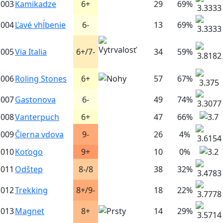
003
Kamikadze
6+
29
69%
004
Ľavé vhĺbenie
6-
13
69%
005
Via Italia
6+/7-
34
59%
006
Roling Stones
6+
57
67%
007
Gastonova
6-
49
74%
008
Vanterpuch
6+
47
66%
009
Čierna vdova
9-
26
4%
010
Koťogo
9+
10
0%
011
Odštep
8-/8
38
32%
012
Trekking
8+/9-
18
22%
013
Magnet
8+
14
29%