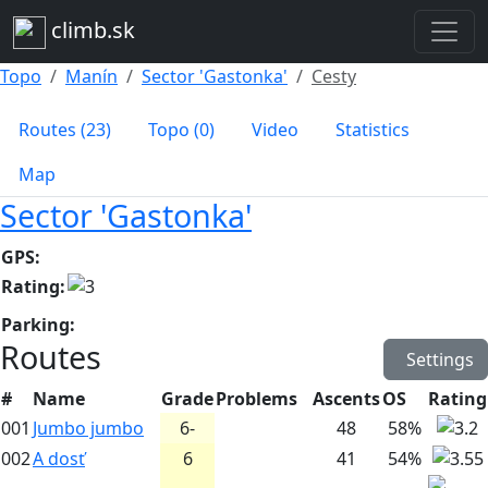
climb.sk
Topo
Manín
Sector 'Gastonka'
Cesty
Routes (23)
Topo (0)
Video
Statistics
Map
Sector 'Gastonka'
GPS:
Rating:
Parking:
Routes
Settings
#
Name
Grade
Problems
Ascents
OS
Rating
001
Jumbo jumbo
6-
48
58%
002
A dosť
6
41
54%