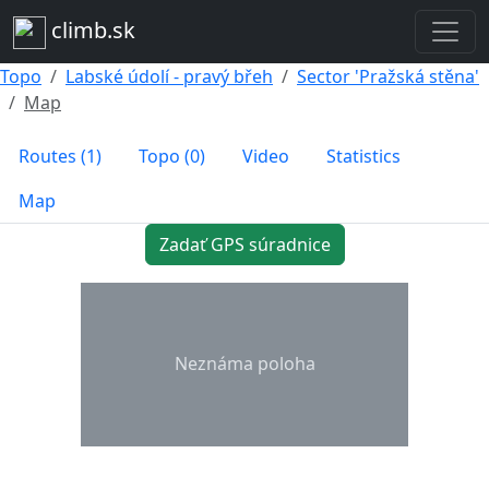
climb.sk
Topo
Labské údolí - pravý břeh
Sector 'Pražská stěna'
Map
Routes (1)
Topo (0)
Video
Statistics
Map
Zadať GPS súradnice
Neznáma poloha