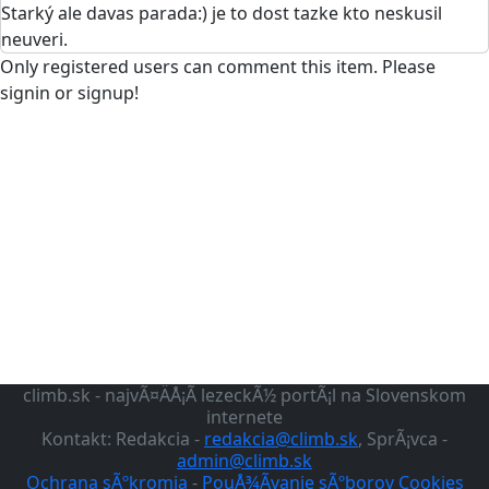
Starký ale davas parada:) je to dost tazke kto neskusil
neuveri.
Only registered users can comment this item. Please
signin or signup!
climb.sk - najvÃ¤ÄÅ¡Ã­ lezeckÃ½ portÃ¡l na Slovenskom
internete
Kontakt: Redakcia -
redakcia@climb.sk
, SprÃ¡vca -
admin@climb.sk
Ochrana sÃºkromia
-
PouÅ¾Ã­vanie sÃºborov Cookies