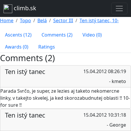
climb.sk
Home
Topo
Belá
Sector III
Ten istý tanec, 10-
Ascents (12)
Comments (2)
Video (0)
Awards (0)
Ratings
Comments (2)
Ten istý tanec
15.04.2012 08:26:19
- kmeto
Parada Svrčo, je super, ze lezies aj taketo nekomercne
linky, v takejto skvelej, ja ked skorozabudnutej oblasti !! 10-
for sure !!
Ten istý tanec
15.04.2012 10:31:18
- George