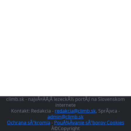
climb.sk - najvÃ¤ÄÅ¡Ã­ lezeckÃ½ portÃ¡l na Slovenskom
internete
Kontakt: Redakcia -
redakcia@climb.sk
, SprÃ¡vca -
admin@climb.sk
Ochrana sÃºkromia
-
PouÅ¾Ã­vanie sÃºborov Cookies
Â©Copyright