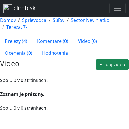
climb.sk
Domov
Sprievodca
Súľov
Sector Neviniatko
Tereza, 7-
Prelezy (4)
Komentáre (0)
Video (0)
Ocenenia (0)
Hodnotenia
Video
Pridaj video
Spolu 0 v 0 stránkach.
Zoznam je prázdny.
Spolu 0 v 0 stránkach.