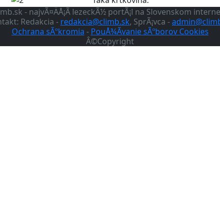
imb.sk - najvÃ¤ÄÅ¡Ã­ lezeckÃ½ portÃ¡l na Slovenskom intern
takt: Redakcia -
redakcia@climb.sk
, SprÃ¡vca -
admin@climb
Ochrana sÃºkromia
-
PouÅ¾Ã­vanie sÃºborov Cookies
Â©Copyright