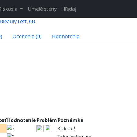
Diskusia
Umelé steny
Hľadaj
Bleauly Left, 6B
)
Ocenenia (0)
Hodnotenia
osť
Hodnotenie
Problém
Poznámka
Koleno!
Taka krtkovina.