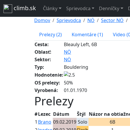
climb.sk
Články
Sprievodca
Denníčky
Domov
Sprievodca
NÖ
Sector NÖ
Prelezy (2)
Komentáre (1)
Video (0
Cesta:
Bleauly Left, 6B
Oblasť:
NÖ
Sektor:
NÖ
Typ:
Bouldering
Hodnotenie:
OS prelezy:
50%
Vyrobená:
01.01.1970
Prelezy
#
Lezec
Dátum
Štýl
Názor na obtiažn
1
Brano
09.02.2019
Solo
6B
2
!pedro
09.02.2019
Flash
1