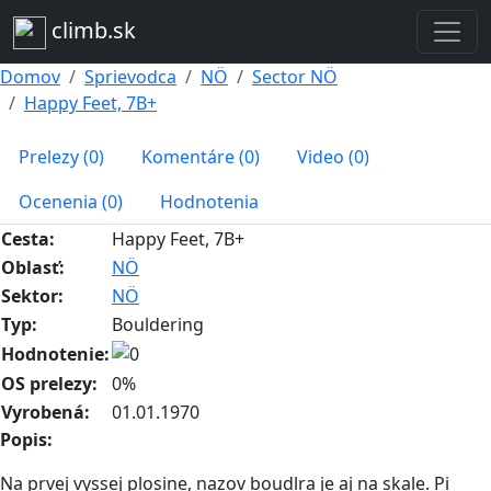
climb.sk
Domov
Sprievodca
NÖ
Sector NÖ
Happy Feet, 7B+
Prelezy (0)
Komentáre (0)
Video (0)
Ocenenia (0)
Hodnotenia
Cesta:
Happy Feet, 7B+
Oblasť:
NÖ
Sektor:
NÖ
Typ:
Bouldering
Hodnotenie:
OS prelezy:
0%
Vyrobená:
01.01.1970
Popis:
Na prvej vyssej plosine, nazov boudlra je aj na skale. Pi