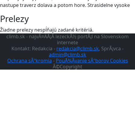
nastupe traverz dolava a potom hore. Strasidelne vysoke
Prelezy
Žiadne prelezy nespĺňajú zadané kritériá.
climb.sk - najvÃ¤ÄÅ¡Ã­ lezeckÃ½ portÃ¡l na Slovenskom
internete
Kontakt: Redakcia -
redakcia@climb.sk
, SprÃ¡vca -
admin@climb.sk
Ochrana sÃºkromia
-
PouÅ¾Ã­vanie sÃºborov Cookies
Â©Copyright