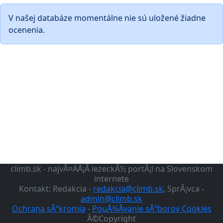
V našej databáze momentálne nie sú uložené žiadne
ocenenia.
climb.sk - najvÃ¤ÄÅ¡Ã­ lezeckÃ½ portÃ¡l na Slovenskom
internete
Kontakt: Redakcia -
redakcia@climb.sk
, SprÃ¡vca -
admin@climb.sk
Ochrana sÃºkromia
-
PouÅ¾Ã­vanie sÃºborov Cookies
Â©Copyright