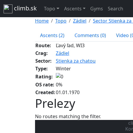
climb.sk
Topo
Ascents
Gyms
Search
Home
Topo
Zádiel
Sector Stienka za
Ascents (2)
Comments (0)
Video (
Route:
Ľavý ľad, WI3
Crag:
Zádiel
Sector:
Stienka za chatou
Type:
Winter
Rating:
OS rate:
0%
Created:
01.01.1970
Prelezy
No routes matching the filter.
cl
Kon