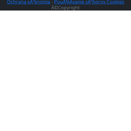
Ochrana sÃºkromia
-
PouÅ¾Ã­vanie sÃºborov Cookies
Â©Copyright