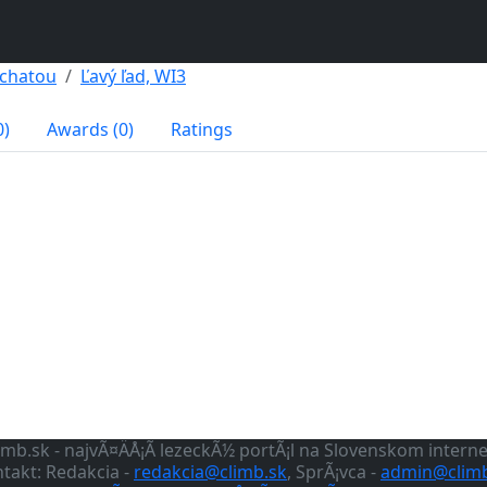
 chatou
Ľavý ľad, WI3
0)
Awards (0)
Ratings
imb.sk - najvÃ¤ÄÅ¡Ã­ lezeckÃ½ portÃ¡l na Slovenskom intern
takt: Redakcia -
redakcia@climb.sk
, SprÃ¡vca -
admin@climb