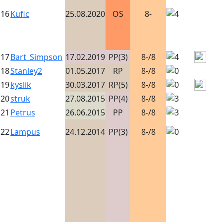
16
Kufic
25.08.2020
OS
8-
17
Bart_Simpson
17.02.2019
PP(3)
8-/8
18
Stanley2
01.05.2017
RP
8-/8
19
kyslik
30.03.2017
RP(5)
8-/8
20
struk
27.08.2015
PP(4)
8-/8
21
Petrus
26.06.2015
PP
8-/8
22
Lampus
24.12.2014
PP(3)
8-/8