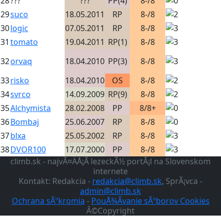
28
???
???
PP(4)
8-/8
29
suco
18.05.2011
RP
8-/8
30
logic
07.05.2011
RP
8-/8
31
tomato
19.04.2011
RP(1)
8-/8
32
orvaq
18.04.2010
PP(3)
8-/8
33
risko
18.04.2010
OS
8-/8
34
svrco
14.09.2009
RP(9)
8-/8
35
Alchymista
28.02.2008
PP
8/8+
36
Bombaj
25.06.2007
RP
8-/8
37
blxa
25.05.2002
RP
8-/8
38
DVOR100
17.07.2000
PP
8-/8
climb.sk - najvÃ¤ÄÅ¡Ã­ lezeckÃ½ portÃ¡l na Slovenskom
internete
Kontakt: Redakcia -
redakcia@climb.sk
, SprÃ¡vca -
admin@climb.sk
Ochrana sÃºkromia
-
PouÅ¾Ã­vanie sÃºborov Cookies
Â©Copyright