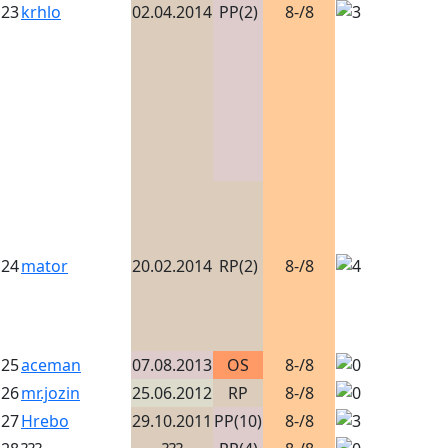
23
krhlo
02.04.2014
PP(2)
8-/8
24
mator
20.02.2014
RP(2)
8-/8
25
aceman
07.08.2013
OS
8-/8
26
mr.jozin
25.06.2012
RP
8-/8
27
Hrebo
29.10.2011
PP(10)
8-/8