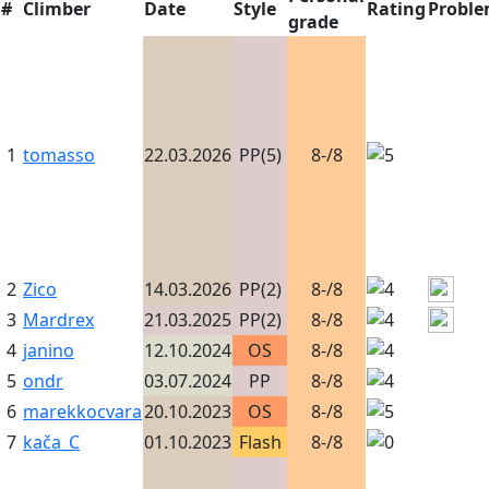
#
Climber
Date
Style
Rating
Probl
grade
1
tomasso
22.03.2026
PP(5)
8-/8
2
Zico
14.03.2026
PP(2)
8-/8
3
Mardrex
21.03.2025
PP(2)
8-/8
4
janino
12.10.2024
OS
8-/8
5
ondr
03.07.2024
PP
8-/8
6
marekkocvara
20.10.2023
OS
8-/8
7
kača_C
01.10.2023
Flash
8-/8