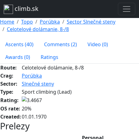
climb.sk
Home
Topo
Porúbka
Sector Slnečné steny
Celotelové dolámanie, 8-/8
Ascents (40)
Comments (2)
Video (0)
Awards (0)
Ratings
Route:
Celotelové dolámanie, 8-/8
Crag:
Porúbka
Sector:
Slnečné steny
Type:
Sport climbing (Lead)
Rating:
OS rate:
20%
Created:
01.01.1970
Prelezy
Personal