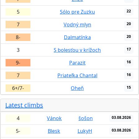
5
Sólo pre Zuzku
22
7
Vodný mlyn
20
8-
Dalmatínka
20
3
S bolesťou v krížoch
17
9-
Parazit
16
7
Priateľka Chantal
16
6+/7-
Oheň
15
Latest climbs
4
Vánok
šošon
03.08.2026
5-
Blesk
LukyH
03.08.2026