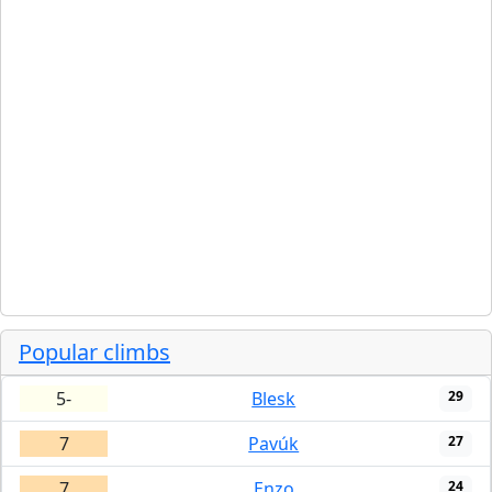
Popular climbs
5-
Blesk
29
7
Pavúk
27
7
Enzo
24