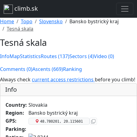
climb.sk
Home
Topo
Slovensko
Bansko bystrický kraj
Tesná skala
Tesná skala
Info
Map
Statistics
Routes (137)
Sectors (4)
Video (0)
Comments (0)
Ascents (669)
Ranking
Always check
current access restrictions
before you climb!
Info
Country:
Slovakia
Region:
Bansko bystrický kraj
GPS:
48.780201, 20.115601
Parking: