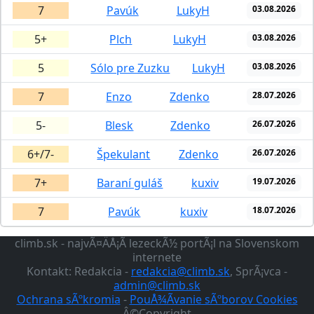
7
Pavúk
LukyH
03.08.2026
5+
Plch
LukyH
03.08.2026
5
Sólo pre Zuzku
LukyH
03.08.2026
7
Enzo
Zdenko
28.07.2026
5-
Blesk
Zdenko
26.07.2026
6+/7-
Špekulant
Zdenko
26.07.2026
7+
Baraní guláš
kuxiv
19.07.2026
7
Pavúk
kuxiv
18.07.2026
climb.sk - najvÃ¤ÄÅ¡Ã­ lezeckÃ½ portÃ¡l na Slovenskom
internete
Kontakt: Redakcia -
redakcia@climb.sk
, SprÃ¡vca -
admin@climb.sk
Ochrana sÃºkromia
-
PouÅ¾Ã­vanie sÃºborov Cookies
Â©Copyright