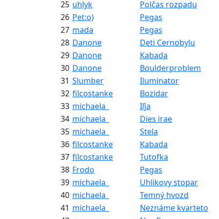
25
uhlyk
Polčas rozpadu
26
Pet:o)
Pegas
27
mada
Pegas
28
Danone
Deti Cernobylu
29
Danone
Kabada
30
Danone
Boulderproblem
31
Slumber
Iluminator
32
filcostanke
Bozidar
33
michaela_
Iľja
34
michaela_
Dies irae
35
michaela_
Stela
36
filcostanke
Kabada
37
filcostanke
Tutofka
38
Frodo
Pegas
39
michaela_
Uhlikovy stopar
40
michaela_
Temný hvozd
41
michaela_
Neznáme kvarteto