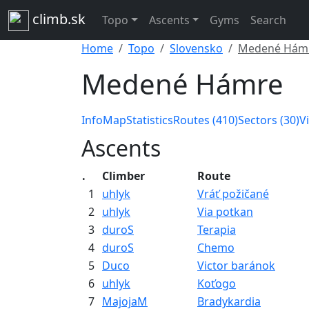
climb.sk
Topo
Ascents
Gyms
Search
Home
Topo
Slovensko
Medené Hám
Medené Hámre
Info
Map
Statistics
Routes (410)
Sectors (30)
V
Ascents
.
Climber
Route
1
uhlyk
Vráť požičané
2
uhlyk
Via potkan
3
duroS
Terapia
4
duroS
Chemo
5
Duco
Victor baránok
6
uhlyk
Koťogo
7
MajojaM
Bradykardia