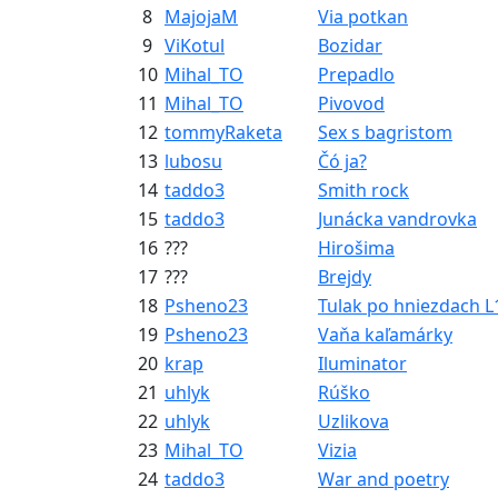
8
MajojaM
Via potkan
9
ViKotul
Bozidar
10
Mihal_TO
Prepadlo
11
Mihal_TO
Pivovod
12
tommyRaketa
Sex s bagristom
13
lubosu
Čó ja?
14
taddo3
Smith rock
15
taddo3
Junácka vandrovka
16
???
Hirošima
17
???
Brejdy
18
Psheno23
Tulak po hniezdach L
19
Psheno23
Vaňa kaľamárky
20
krap
Iluminator
21
uhlyk
Rúško
22
uhlyk
Uzlikova
23
Mihal_TO
Vizia
24
taddo3
War and poetry