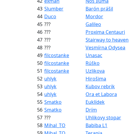
42
exman
Nos Iluma
43
Slumber
Barón prášil
44
Duco
Mordor
45
???
Galileo
46
???
Proxima Centauri
47
???
Stairway to heaven
48
???
Vesmírna Odysea
49
filcostanke
Unasac
50
filcostanke
Rúško
51
filcostanke
Uzlikova
52
uhlyk
Hirošima
53
uhlyk
Kubov rebrik
54
uhlyk
Ora et Labora
55
Smatko
Euklídek
56
Smatko
Drím
57
???
Uhlikovy stopar
58
Mihal_TO
Babiba L1
59
Mihal_TO
Terapia