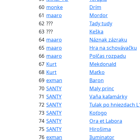
60
monke
Drím
61
maaro
Mordor
62
???
Tady tudy
63
???
Keška
64
maaro
Náznak zázraku
65
maaro
Hra na schovávačku
66
maaro
Polčas rozpadu
67
Kurt
Mekdonald
68
Kurt
Maťko
69
exman
Baron
70
SANTY
Maly princ
71
SANTY
Vaňa kaľamárky
72
SANTY
Tulak po hniezdach L
73
SANTY
Koťogo
74
SANTY
Ora et Labora
75
SANTY
Hirošima
76
exman
Iluminator