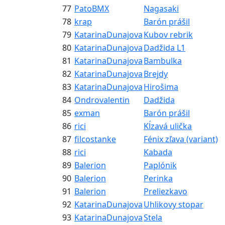
77
PatoBMX
Nagasaki
78
krap
Barón prášil
79
KatarinaDunajova
Kubov rebrik
80
KatarinaDunajova
Dadžida L1
81
KatarinaDunajova
Bambulka
82
KatarinaDunajova
Brejdy
83
KatarinaDunajova
Hirošima
84
Ondrovalentin
Dadžida
85
exman
Barón prášil
86
rici
Kĺzavá ulička
87
filcostanke
Fénix zľava (variant)
88
rici
Kabada
89
Balerion
Paplónik
90
Balerion
Perinka
91
Balerion
Preliezkavo
92
KatarinaDunajova
Uhlikovy stopar
93
KatarinaDunajova
Stela