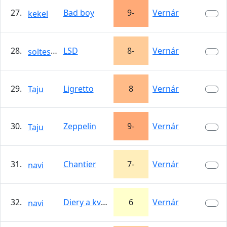
27.
Bad boy
9-
Vernár
kekel
28.
LSD
8-
Vernár
soltesik
29.
Ligretto
8
Vernár
Taju
30.
Zeppelin
9-
Vernár
Taju
31.
Chantier
7-
Vernár
navi
32.
Diery a kvety
6
Vernár
navi