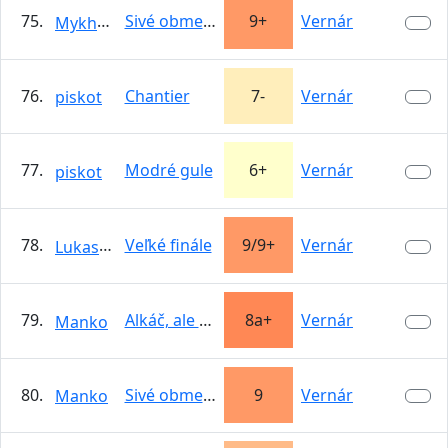
75.
Sivé obmedzenia
9+
Vernár
Mykhailo
76.
Chantier
7-
Vernár
piskot
77.
Modré gule
6+
Vernár
piskot
78.
Veľké finále
9/9+
Vernár
LukasPP
79.
Alkáč, ale kdeže
8a+
Vernár
Manko
80.
Sivé obmedzenia
9
Vernár
Manko