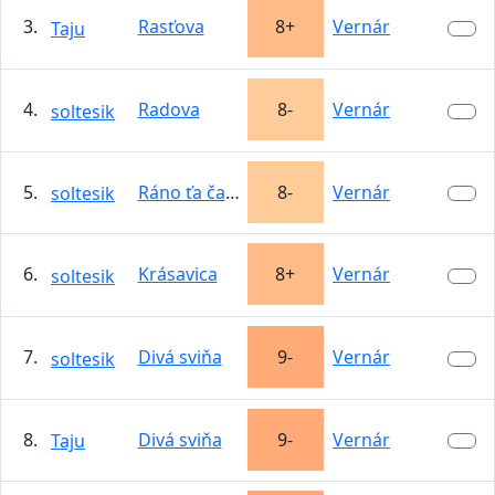
3.
Rasťova
8+
Vernár
Taju
4.
Radova
8-
Vernár
soltesik
5.
Ráno ťa čakám
8-
Vernár
soltesik
6.
Krásavica
8+
Vernár
soltesik
7.
Divá sviňa
9-
Vernár
soltesik
8.
Divá sviňa
9-
Vernár
Taju