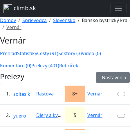
climb.sk
Domov
Sprievodca
Slovensko
Bansko bystrický kraj
Vernár
Vernár
Prehľad
Štatistiky
Cesty (91)
Sektory (3)
Video (0)
Komentáre (0)
Prelezy (401)
Rebríček
Prelezy
Nastavenia
1.
Rasťova
8+
Vernár
soltesik
2.
Diery a kvety
5
Vernár
yuero