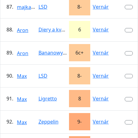
87.
LSD
8-
Vernár
majka_send
88.
Diery a kvety
6
Vernár
Aron
89.
Bananowy zel
6c+
Vernár
Aron
90.
LSD
8-
Vernár
Max
91.
Ligretto
8
Vernár
Max
92.
Zeppelin
9-
Vernár
Max