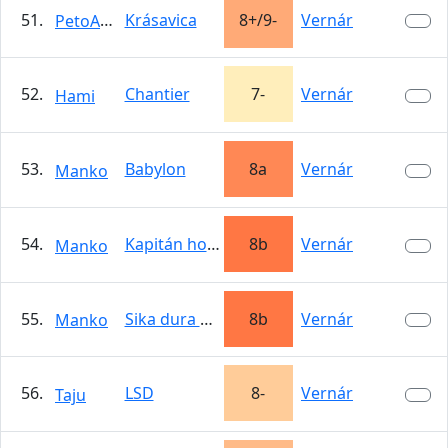
51.
Krásavica
8+/9-
Vernár
PetoAlkkro
52.
Chantier
7-
Vernár
Hami
53.
Babylon
8a
Vernár
Manko
54.
Kapitán hook
8b
Vernár
Manko
55.
Sika dura dura
8b
Vernár
Manko
56.
LSD
8-
Vernár
Taju