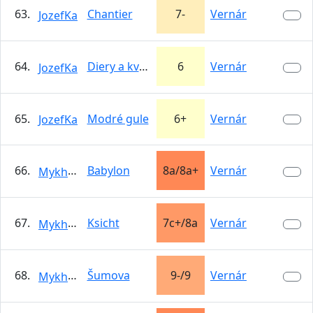
63.
Chantier
7-
Vernár
JozefKa
64.
Diery a kvety
6
Vernár
JozefKa
65.
Modré gule
6+
Vernár
JozefKa
66.
Babylon
8a/8a+
Vernár
Mykhailo
67.
Ksicht
7c+/8a
Vernár
Mykhailo
68.
Šumova
9-/9
Vernár
Mykhailo