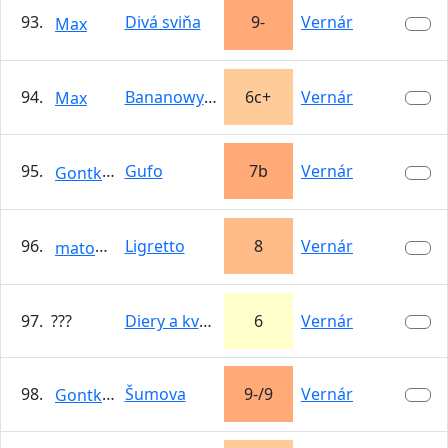
93.
Divá sviňa
9-
Vernár
Max
94.
Bananowy zel
6c+
Vernár
Max
95.
Gufo
7b
Vernár
GontkoMarco
96.
Ligretto
8
Vernár
matone
97. ???
Diery a kvety
6
Vernár
98.
Šumova
9-/9
Vernár
GontkoMarco