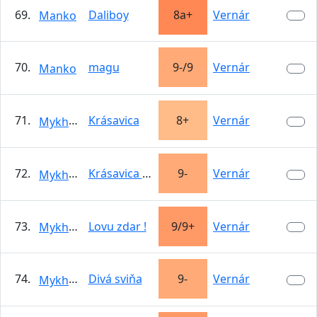
69.
Daliboy
8a+
Vernár
Manko
70.
magu
9-/9
Vernár
Manko
71.
Krásavica
8+
Vernár
Mykhailo
72.
Krásavica direct
9-
Vernár
Mykhailo
73.
Lovu zdar !
9/9+
Vernár
Mykhailo
74.
Divá sviňa
9-
Vernár
Mykhailo