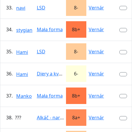
33.
LSD
8-
Vernár
navi
34.
Mała forma
8b+
Vernár
stygian
35.
LSD
8-
Vernár
Hami
36.
Diery a kvety
6-
Vernár
Hami
37.
Mała forma
8b+
Vernár
Manko
38. ???
Alkáč - narovnanie
8a+
Vernár