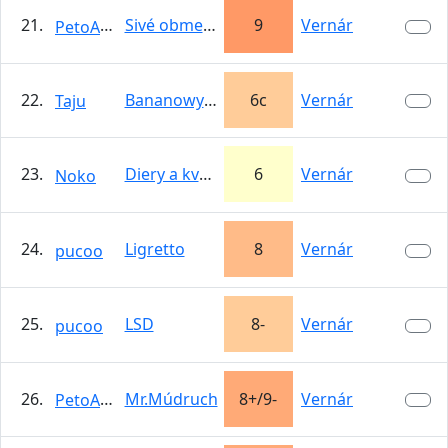
21.
Sivé obmedzenia
9
Vernár
PetoAlkkro
22.
Bananowy zel
6c
Vernár
Taju
23.
Diery a kvety
6
Vernár
Noko
24.
Ligretto
8
Vernár
pucoo
25.
LSD
8-
Vernár
pucoo
26.
Mr.Múdruch
8+/9-
Vernár
PetoAlkkro