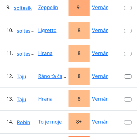
9.
Zeppelin
9-
Vernár
soltesik
10.
Ligretto
8
Vernár
soltesik
11.
Hrana
8
Vernár
soltesik
12.
Ráno ťa čakám
8
Vernár
Taju
13.
Hrana
8
Vernár
Taju
14.
To je moje
8+
Vernár
Robin