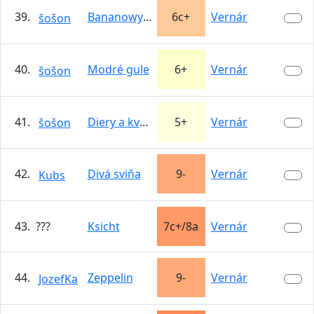
39.
Bananowy zel
6c+
Vernár
šošon
40.
Modré gule
6+
Vernár
šošon
41.
Diery a kvety
5+
Vernár
šošon
42.
Divá sviňa
9-
Vernár
Kubs
43. ???
Ksicht
7c+/8a
Vernár
44.
Zeppelin
9-
Vernár
JozefKa