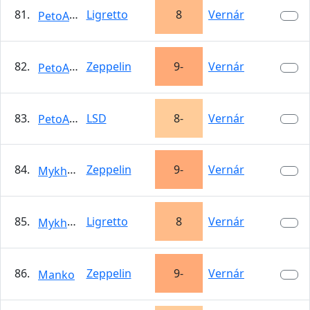
81.
Ligretto
8
Vernár
PetoAlkkro
82.
Zeppelin
9-
Vernár
PetoAlkkro
83.
LSD
8-
Vernár
PetoAlkkro
84.
Zeppelin
9-
Vernár
Mykhailo
85.
Ligretto
8
Vernár
Mykhailo
86.
Zeppelin
9-
Vernár
Manko