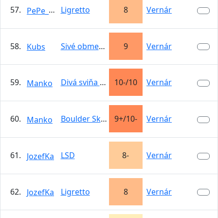
57.
Ligretto
8
Vernár
PePe_Lopez
58.
Sivé obmedzenia
9
Vernár
Kubs
59.
Divá sviňa na PP
10-/10
Vernár
Manko
60.
Boulder Skok
9+/10-
Vernár
Manko
61.
LSD
8-
Vernár
JozefKa
62.
Ligretto
8
Vernár
JozefKa