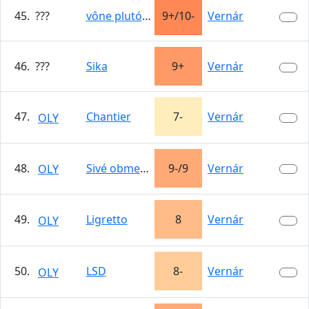
45. ???
vône plutónia
9+/10-
Vernár
46. ???
Sika
9+
Vernár
47.
Chantier
7-
Vernár
OLY
48.
Sivé obmedzenia
9-/9
Vernár
OLY
49.
Ligretto
8
Vernár
OLY
50.
LSD
8-
Vernár
OLY