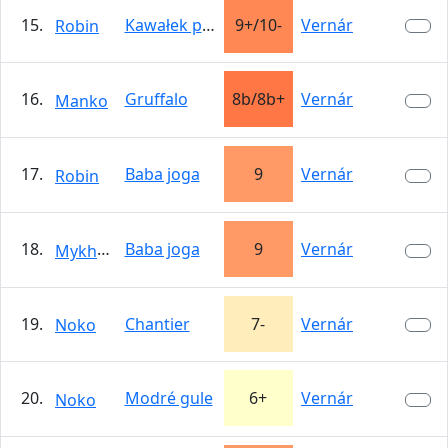
15.
Kawałek podłogi
9+/10-
Vernár
Robin
16.
Gruffalo
8b/8b+
Vernár
Manko
17.
Baba joga
9
Vernár
Robin
18.
Baba joga
9
Vernár
Mykhailo
19.
Chantier
7-
Vernár
Noko
20.
Modré gule
6+
Vernár
Noko