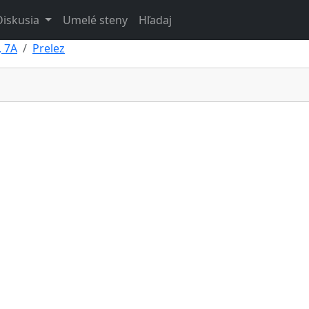
Diskusia
Umelé steny
Hľadaj
 7A
Prelez