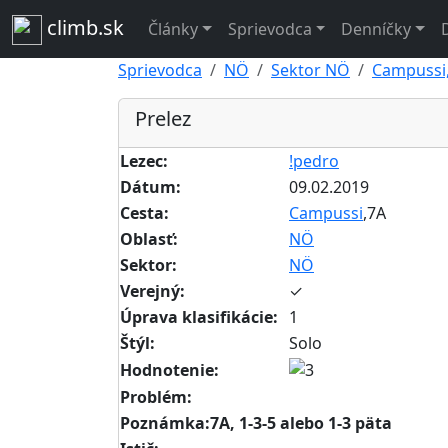
climb.sk
Články
Sprievodca
Denníčky
Sprievodca
NÖ
Sektor NÖ
Campussi,
Prelez
Lezec:
!pedro
Dátum:
09.02.2019
Cesta:
Campussi
,7A
Oblasť:
NÖ
Sektor:
NÖ
Verejný:
✓
Úprava klasifikácie:
1
Štýl:
Solo
Hodnotenie:
Problém:
Poznámka:7A, 1-3-5 alebo 1-3 päta