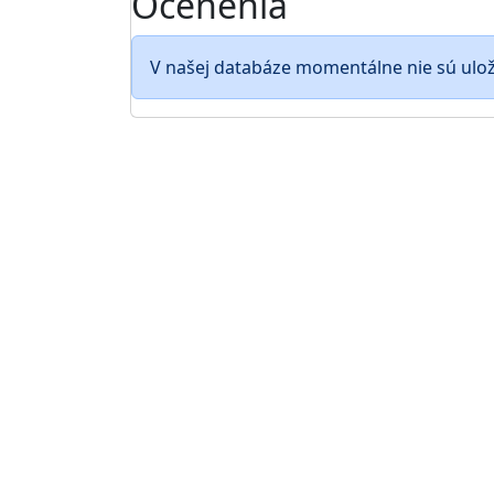
Ocenenia
V našej databáze momentálne nie sú ulo