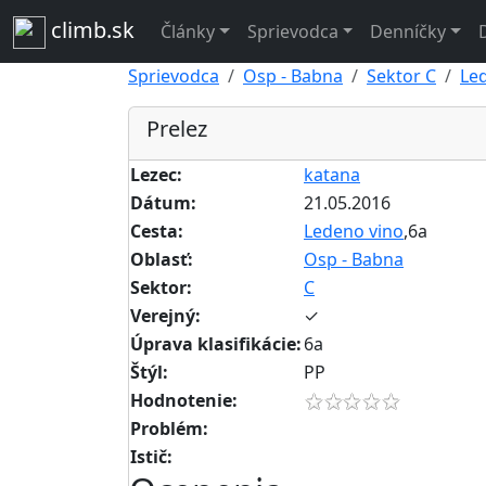
climb.sk
Články
Sprievodca
Denníčky
Sprievodca
Osp - Babna
Sektor C
Led
Prelez
Lezec:
katana
Dátum:
21.05.2016
Cesta:
Ledeno vino
,6a
Oblasť:
Osp - Babna
Sektor:
C
Verejný:
✓
Úprava klasifikácie:
6a
Štýl:
PP
Hodnotenie:
Problém:
Istič: