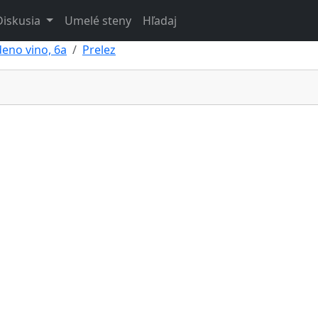
Diskusia
Umelé steny
Hľadaj
eno vino, 6a
Prelez