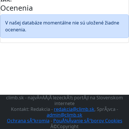
Ocenenia
V našej databáze momentálne nie sú uložené žiadne
ocenenia.
climb.sk - najvÃ¤ÄÅ¡Ã­ lezeckÃ½ portÃ¡l na Slovenskom
internete
Kontakt: Redakcia -
redakcia@climb.sk
, SprÃ¡vca -
admin@climb.sk
Ochrana sÃºkromia
-
PouÅ¾Ã­vanie sÃºborov Cookies
Â©Copyright