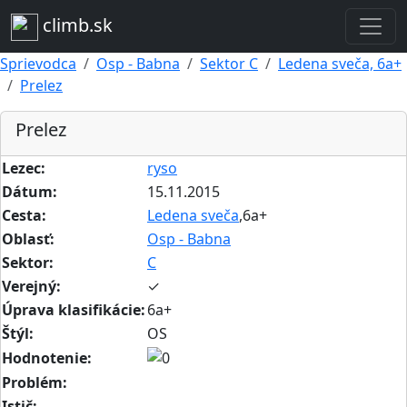
climb.sk
Sprievodca
Osp - Babna
Sektor C
Ledena sveča, 6a+
Prelez
Prelez
Lezec:
ryso
Dátum:
15.11.2015
Cesta:
Ledena sveča
,6a+
Oblasť:
Osp - Babna
Sektor:
C
Verejný:
✓
Úprava klasifikácie:
6a+
Štýl:
OS
Hodnotenie:
Problém:
Istič: