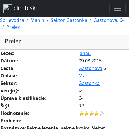
climb.sk
Sprievodca
Manín
Sektor Gastonka
Gastonova, 6-
Prelez
Prelez
Lezec:
janau
Dátum:
09.08.2015
Cesta:
Gastonova
,6-
Oblasť:
Manín
Sektor:
Gastonka
Verejný:
✓
Úprava klasifikácie:
6-
Štýl:
RP
Hodnotenie:
Problém:
Poznámka:Pekne lezenie, pekne kroky. Nebyt