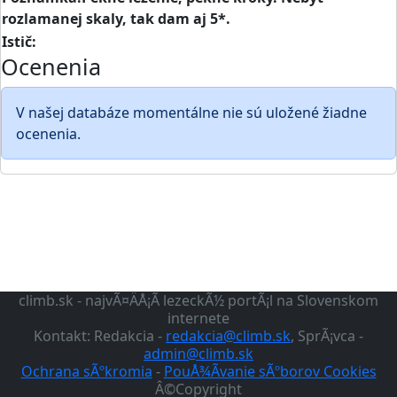
rozlamanej skaly, tak dam aj 5*.
Istič:
Ocenenia
V našej databáze momentálne nie sú uložené žiadne
ocenenia.
climb.sk - najvÃ¤ÄÅ¡Ã­ lezeckÃ½ portÃ¡l na Slovenskom
internete
Kontakt: Redakcia -
redakcia@climb.sk
, SprÃ¡vca -
admin@climb.sk
Ochrana sÃºkromia
-
PouÅ¾Ã­vanie sÃºborov Cookies
Â©Copyright