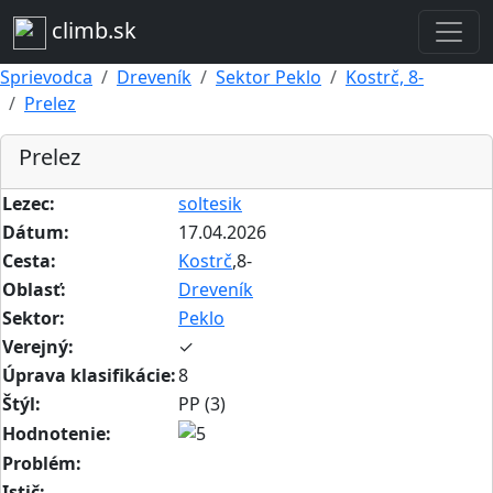
climb.sk
Sprievodca
Dreveník
Sektor Peklo
Kostrč, 8-
Prelez
Prelez
Lezec:
soltesik
Dátum:
17.04.2026
Cesta:
Kostrč
,8-
Oblasť:
Dreveník
Sektor:
Peklo
Verejný:
✓
Úprava klasifikácie:
8
Štýl:
PP (3)
Hodnotenie:
Problém:
Istič: