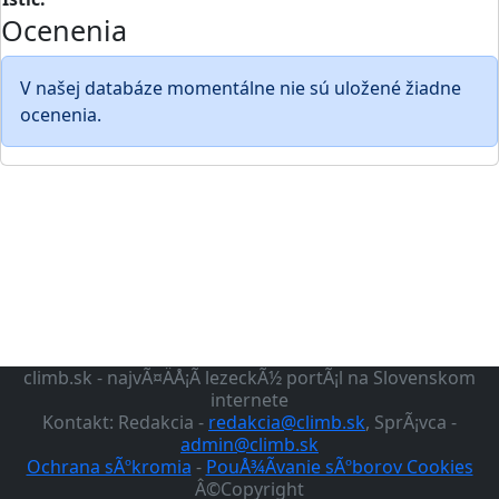
Ocenenia
V našej databáze momentálne nie sú uložené žiadne
ocenenia.
climb.sk - najvÃ¤ÄÅ¡Ã­ lezeckÃ½ portÃ¡l na Slovenskom
internete
Kontakt: Redakcia -
redakcia@climb.sk
, SprÃ¡vca -
admin@climb.sk
Ochrana sÃºkromia
-
PouÅ¾Ã­vanie sÃºborov Cookies
Â©Copyright