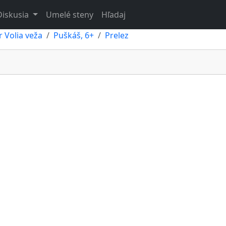
Diskusia
Umelé steny
Hľadaj
r Volia veža
Puškáš, 6+
Prelez