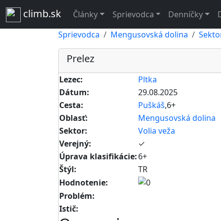
climb.sk
Články
Sprievodca
Denníčky
Sprievodca
Mengusovská dolina
Sekto
Prelez
Lezec:
Pltka
Dátum:
29.08.2025
Cesta:
Puškáš
,6+
Oblasť:
Mengusovská dolina
Sektor:
Volia veža
Verejný:
✓
Úprava klasifikácie:
6+
Štýl:
TR
Hodnotenie:
Problém:
Istič: