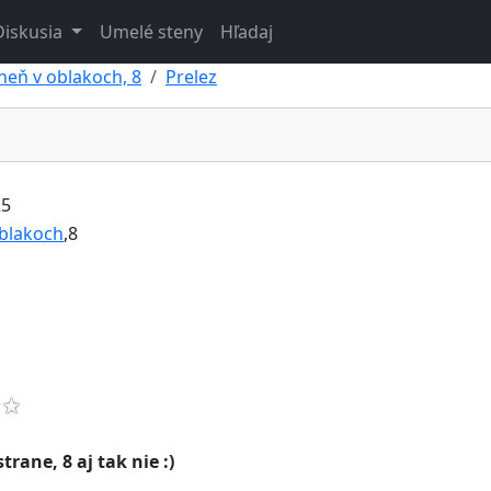
Diskusia
Umelé steny
Hľadaj
heň v oblakoch, 8
Prelez
25
blakoch
,8
ane, 8 aj tak nie :)