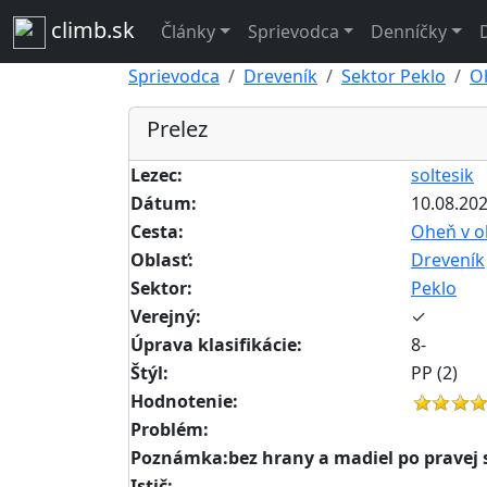
climb.sk
Články
Sprievodca
Denníčky
Sprievodca
Dreveník
Sektor Peklo
O
Prelez
Lezec:
soltesik
Dátum:
10.08.20
Cesta:
Oheň v o
Oblasť:
Dreveník
Sektor:
Peklo
Verejný:
✓
Úprava klasifikácie:
8-
Štýl:
PP (2)
Hodnotenie:
Problém:
Poznámka:bez hrany a madiel po pravej str
Istič: