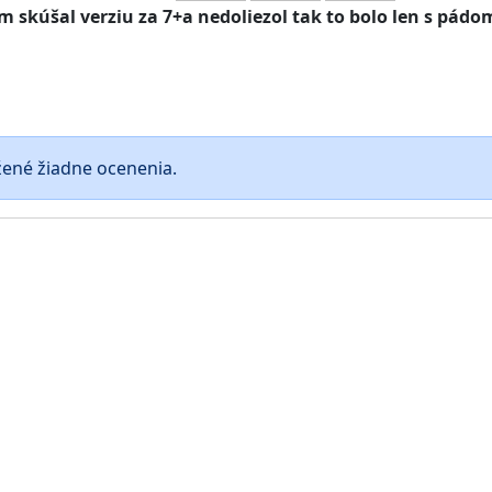
skúšal verziu za 7+a nedoliezol tak to bolo len s pádo
žené žiadne ocenenia.