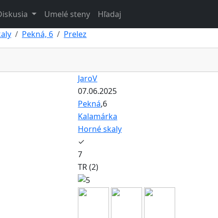
Diskusia
Umelé steny
Hľadaj
aly
Pekná, 6
Prelez
JaroV
07.06.2025
Pekná
,6
Kalamárka
Horné skaly
✓
7
TR (2)