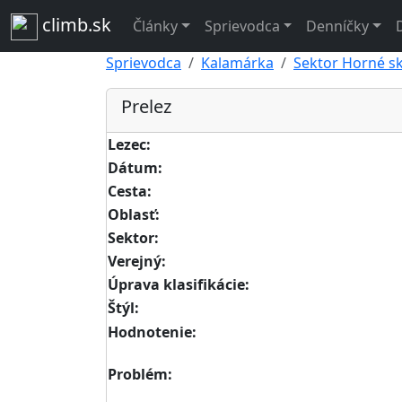
climb.sk
Články
Sprievodca
Denníčky
Sprievodca
Kalamárka
Sektor Horné sk
Prelez
Lezec:
Dátum:
Cesta:
Oblasť:
Sektor:
Verejný:
Úprava klasifikácie:
Štýl:
Hodnotenie:
Problém: