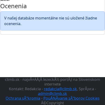
Ocenenia
V našej databáze momentálne nie sú uložené žiadne
ocenenia.
climb.sk - najvÃ¤ÄÅ¡Ã­ lezeckÃ½ portÃ¡l na Slovenskom
internete
Kontakt: Redakcia -
redakcia@climb.sk
, SprÃ¡vca -
admin@climb.sk
Ochrana sÃºkromia
-
PouÅ¾Ã­vanie sÃºborov Cookies
Â©Copyright