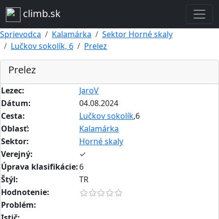
climb.sk
Sprievodca
Kalamárka
Sektor Horné skaly
Lučkov sokolík, 6
Prelez
Prelez
Lezec:
JaroV
Dátum:
04.08.2024
Cesta:
Lučkov sokolík
,6
Oblasť:
Kalamárka
Sektor:
Horné skaly
Verejný:
✓
Úprava klasifikácie:
6
Štýl:
TR
Hodnotenie:
Problém:
Istič: