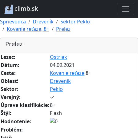
climb.sk
Sprievodca
Dreveník
Sektor Peklo
Kovanie reťaze, 8+
Prelez
Prelez
Lezec:
Ostriak
Dátum:
04.09.2021
Cesta:
Kovanie reťaze
,8+
Oblasť:
Dreveník
Sektor:
Peklo
Verejný:
✓
Úprava klasifikácie:
8+
Štýl:
Flash
Hodnotenie:
Problém:
Istič: