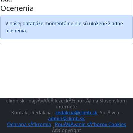
Ocenenia
V našej databáze momentálne nie sú uložené žiadne
ocenenia.
climb.sk - najvÃ¤ÄÅ¡Ã­ lezeckÃ½ portÃ¡l na Slovenskom
internete
Kontakt: Redakcia -
redakcia@climb.sk
, SprÃ¡vca -
admin@climb.sk
Ochrana sÃºkromia
-
PouÅ¾Ã­vanie sÃºborov Cookies
Â©Copyright